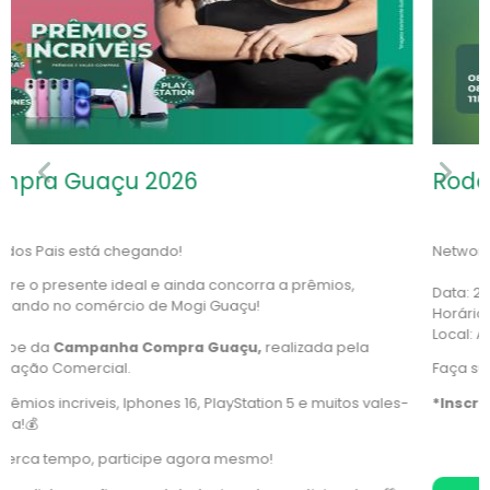
Previous
Next
Rodada de Conexões | Setembro 2026
Networking estratégico é na Rodada de Conexões.
Data: 24 de Setembro
Horário: 08h00
Local: Associação Comercial de Mogi Guaçu
Faça sua inscrição com nossas consultoras
*Inscrição limitada para uma inscrição por CNPJ