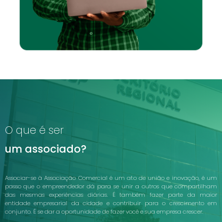
O que é ser
um associado?
Associar-se à Associação Comercial é um ato de união e inovação, é um
passo que o empreendedor dá para se unir a outros que compartilham
das mesmas experiências diárias. É também fazer parte da maior
entidade empresarial da cidade e contribuir para o crescimento em
conjunto. É se dar a oportunidade de fazer você e sua empresa crescer.
Há mais de 60 anos contribuímos para o desenvolvimento das empresas e
empreendedores de Mogi Guaçu e nos mantivemos atuantes na luta por
melhores condições comerciais, desde o micro até o grande negócio.