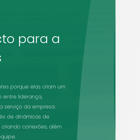
to para a
s
ntes porque elas criam um
entre liderança,
 a serviço da empresa.
vés de dinâmicas de
e criando conexões, além
quipe.