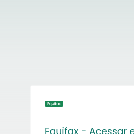
Equifax
Equifax - Acessar 