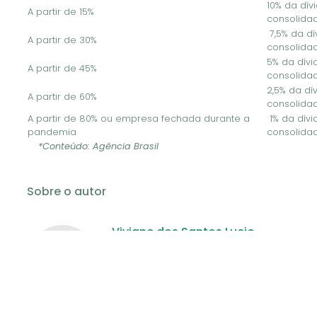
10% da dív
A partir de 15%
consolida
7,5% da dí
A partir de 30%
consolida
5% da dívi
A partir de 45%
consolida
2,5% da dí
A partir de 60%
consolida
A partir de 80% ou empresa fechada durante a
1% da dívi
pandemia
consolida
*Conteúdo: Agência Brasil
Previous
Next
Sobre o autor
Viviane dos Santos Lucio
A história da Associação Comercial e
Industrial de Mogi Guaçu começou a ser
escrita em 1958, por iniciativa de um grupo
de empresários locais. A ideia de criar a
entidade com este perfil, foi do empresário