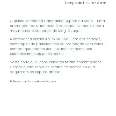
Tempo de Leitura • 3 min
O quinto sorteio da Campanha Cupom da Sorte – uma
promoção realizada pela Associação Comercial para
movimentar o comércio de Mogi Guaçu
A campanha distribuirá R$ 50.000,00 em dez sorteios,
contemplando participantes da promoção com vales-
compra que podem ser utilizados somente nos
estabelecimentos participantes.
Neste sorteio, 35 consumidores foram contemplados!
Confira quem são e os estabelecimentos no qual
adquiriram os cupons abaixo.
1º Rosana Gonçalves Ferraz
Prêmio: Vale-compras de R$ 1.000,00
Estabelecimento: Antonela Vitti
2º Maria Conceição Souza Santos Caboclo
Prêmio: Vale-compras de R$ 500,00
Estabelecimento: Supermercado Serve Bem