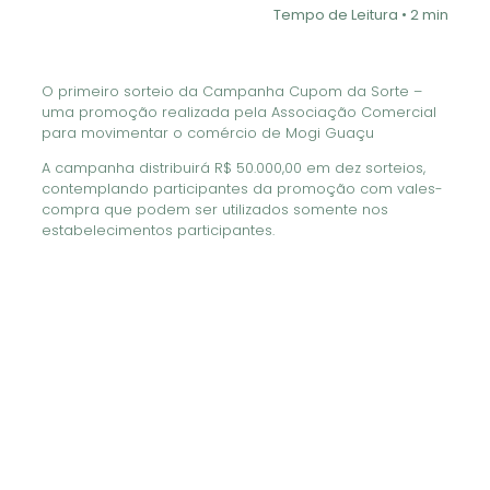
Tempo de Leitura • 2 min
O primeiro sorteio da Campanha Cupom da Sorte –
uma promoção realizada pela Associação Comercial
para movimentar o comércio de Mogi Guaçu
A campanha distribuirá R$ 50.000,00 em dez sorteios,
contemplando participantes da promoção com vales-
compra que podem ser utilizados somente nos
estabelecimentos participantes.
Neste sorteio, 19 consumidores foram contemplados!
Confira quem são e os estabelecimentos no qual
adquiriram os cupons abaixo.
1º Danilo Domingues faquineti
Prêmio: Vale-compras de R$ 1.000,00
Estabelecimento: Ads Solucoes em Aquecimento
2º Roseli da Silva Campanholi
Prêmio: Vale-compras de R$ 500,00
Estabelecimento: Relojoaria Pessiqueli