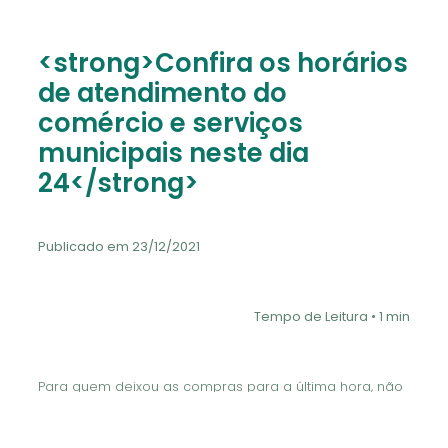
<strong>Confira os horários
de atendimento do
comércio e serviços
municipais neste dia
24</strong>
Publicado em 23/12/2021
Tempo de Leitura • 1 min
Para quem deixou as compras para a última hora, não
se desespere, saiba que o comércio atenderá em
horário especial nesta véspera de Natal (24). Comércio
de rua, Boulevard Bandeirantes e galerias: das 09h às