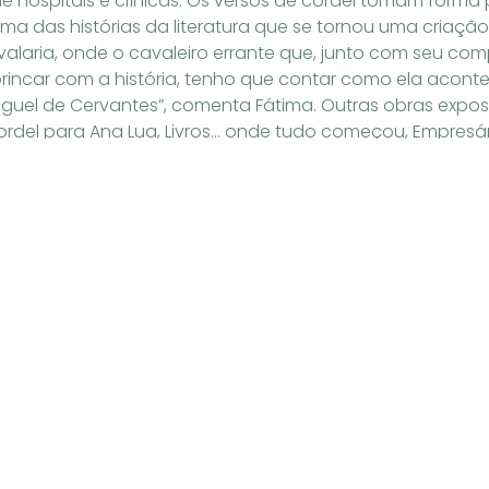
 hospitais e clínicas. Os versos de cordel tomam forma
o. Uma das histórias da literatura que se tornou uma criaç
alaria, onde o cavaleiro errante que, junto com seu co
rincar com a história, tenho que contar como ela aconte
Miguel de Cervantes”, comenta Fátima. Outras obras expo
 Cordel para Ana Lua, Livros… onde tudo começou, Empresár
m o objetivo de homenagear tanto a história da Associ
ição cultural brasileira, um gênero literário que nasceu n
evido à migração da população. Em setembro do ano passa
em da forma como era comercializado, pois os folhetos (
m expostos em uma corda. Um dos nomes da literatura bra
: O que: Exposição de Cordel da artista Fátima Fílon Loca
o: de segunda-feira a quinta-feira das 09h às 17h30 e sex
k Neto