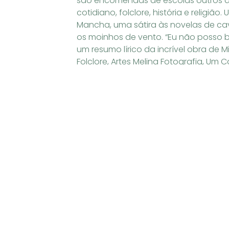
são encomendas de escolas outros de
cotidiano, folclore, história e religiã
Mancha, uma sátira às novelas de cav
os moinhos de vento. “Eu não posso b
um resumo lírico da incrível obra de 
Folclore, Artes Melina Fotografia, Um
especialmente para a Associação, co
Literatura de Cordel Cordel é uma trad
se espalhou por todo o território d
Imaterial Brasileiro. O nome Cordel v
contavam histórias em verso e ficava
foi João Cabral de Melo Neto. Serviço
Comercial Data: até 30 de abril Horári
Previous
Sobre o autor
Alberto Spoljaric