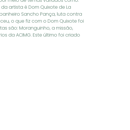
 por meio de temas variados como:
ão da artista é Dom Quixote de La
mpanheiro Sancho Pança, luta contra
ceu, o que fiz com o Dom Quixote foi
stas são: Moranguinho, a missão,
ios da ACIMG. Este último foi criado
ação quanto seus associados. Sobre a
as regiões Norte e Nordeste do país e
do tornou-se Patrimônio Cultural
livretos com poucas páginas)
sileira que se inspirou neste gênero
l: Espaço Cultural da Associação
ta-feira das 09h às 16h30.
Next