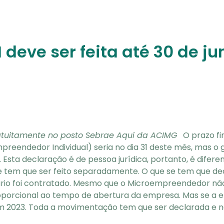
 deve ser feita até 30 de j
atuitamente no posto Sebrae Aqui da ACIMG
O prazo f
reendedor Individual) seria no dia 31 deste mês, mas o g
.
Esta declaração é de pessoa jurídica, portanto, é difer
 e tem que ser feito separadamente.
O que se tem que de
rio foi contratado. Mesmo que o Microempreendedor não
porcional ao tempo de abertura da empresa. Mas se a e
m 2023.
Toda a movimentação tem que ser declarada e nã
da empresa tem que atingir o teto de R$81 mil em 2021.