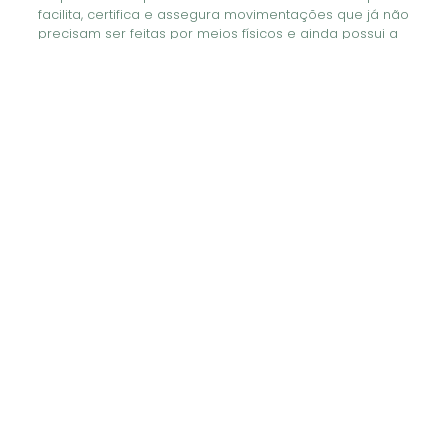
facilita, certifica e assegura movimentações que já não
precisam ser feitas por meios físicos e ainda possui a
mesma validade jurídica de um documento
autenticado em cartório. Nos formatos A1 (validade de 1
ano) e A3 (validade de 01 a 03 anos), o certificado tem
a função de assegurar transações eletrônicas,
dificultando ciberataques (ataque de hackers em
movimentações virtuais) e pode ser usado tanto por
pessoas físicas (e-CPF) quanto por pessoas jurídicas
(e-CNPJ). No caso das pessoas jurídicas, o documento
é obrigatório, pois é peça fundamental para
transações empresariais, como emissão de nota fiscal,
assinatura eletrônica de documentos, envio de
declarações para órgãos públicos, acessar o eSocial,
dentre outros. Para realizar transações seguras, o
associado da ACIMG (Associação Comercial e
Industrial de Mogi Guaçu) compra seu certificado com
desconto especial, além de contar com equipe
especializada para auxiliar na compra do certificado
ideal para cada negócio. Durante atendimento os
agentes da certificação digital e as consultoras do
departamento Comercial identificam qual o modelo de
certificado, auxiliam o preenchimento do cadastro, a