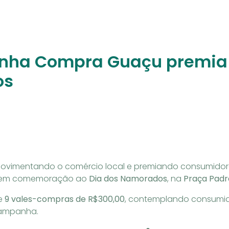
anha Compra Guaçu premia
os
vimentando o comércio local e premiando consumidore
cial em comemoração ao
Dia dos Namorados
, na
Praça Padr
e
9 vales-compras de R$300,00
, contemplando consumid
campanha.