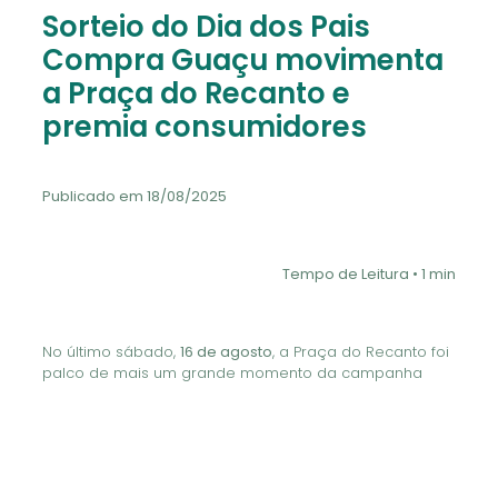
Sorteio do Dia dos Pais
Compra Guaçu movimenta
a Praça do Recanto e
premia consumidores
Publicado em 18/08/2025
Tempo de Leitura • 1 min
No último sábado,
16 de agosto
, a Praça do Recanto foi
palco de mais um grande momento da campanha
Compra Guaçu. Com uma tarde recheada de
atrações para toda a família — como pipoca,
algodão-doce, brinquedos infláveis e consulta gratuita
de CPF — o evento atraiu dezenas de pessoas,
fortalecendo o vínculo entre consumidores e o