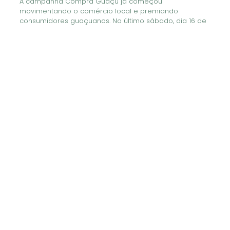
A campanha Compra Guaçu já começou
movimentando o comércio local e premiando
consumidores guaçuanos. No último sábado, dia 16 de
maio, foi realizado o primeiro sorteio do ano da
campanha, em comemoração ao Dia das Mães, com
transmissão ao vivo pelo perfil oficial da Associação
Comercial no Instagram, o @acimg.
Ao todo, foram sorteados 1 iPhone 16 e 9 vales-
compras de R$300,00, contemplando consumidores
que prestigiaram os estabelecimentos participantes
da campanha.
Confira os ganhadores do sorteio
PRÊMIO
GANHADOR
ESTABELECIMENTO
Wellington Henrique
iPhone 16
Emporio D’ Nutry
S. Nunes
Vale-compra
Sandra Regina C.
Sonia Calçados
R$300
Lacerda
Vale-compra
Paula Fabiana Leme
Santista Mega
R$300
da Rosa
Store
Vale-compra
Miriam Dina Ferreira
Santista Mega
R$300
Ramos
Store